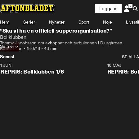
Logga in
Hem
Serier
Nyheter
Sport
Nöje
Livsstil
”Ska vi ha en officiell supperorganisation?”
Bollklubben
Tommy Jacobsson om avhoppet och turbulensen i Djurgården
Se mer
Bollklubben
•
18.07.16
•
43 min
Senast
SE ALLA
1 JUNI
18 MAJ
REPRIS: Bollklubben 1/6
REPRIS: Bol