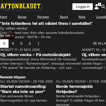
Logga in
Hem
Serier
Nyheter
Sport
Nöje
Livsstil
"Inte fotbollens fel att våldet finns i samhället"
Oj, vilken vecka!
Oisín Cantwell ryter ifrån efter senaste fotbollsskandalen
Se mer
Oj, vilken vecka!
•
18.07.16
•
33 min
5
4
3
2
1
SE ALLA
AVSNITT 11
•
21 NOV. 2025
22:00
AVSNITT 10
•
14
Oj, vilken vecka – På motståndsjakt
Oj, vilken v
Säsongsavslutning! Jenny Strömstedt blir missnöjd 
Kunskapskraschen
under intervjun i "Nyhetsmorgon", stressiga momentet 
väckte frågor – 
i "På spåret" får kanske sin förklaring – och vad 
Louvrenkupp? I s
drömmer egentligen Liberalerna om? I studion: Oisin 
Svenson.
Cantwell och Karin Pettersson.
Senaste klippen
OJ, VILKEN VECKA!
•
28 FEB. 2025
2:40
OJ, VILKEN VECKA!
•
21 FEB. 20
Startat namninsamling:
Borde hemmajobb
”Barn ska inte se porr”
förbjudas?
Den animerade filmen 
Borde hemmajobb förbjudas i 
Spermageddon rör upp känslor.
Sverige? Vi ställde frågan till fem 
personer.