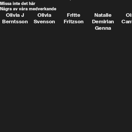
Missa inte det här
Några av våra medverkande
Olivia J
Olivia
Fritte
Natalie
Oi
Berntsson
Svenson
Fritzson
Demirian
Can
Genna