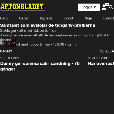
Logga in
Hem
Serier
Nyheter
Sport
Nöje
Livsstil
Samtalet som avslöjar de tunga tv-profilerna
Schlagerkoll med Tobbe & Trus
Jobbigt när de inser att allt de har sagt under sändning har gått ut till 
tittarna
Se mer
Schlagerkoll med Tobbe & Trus
•
18.07.16
•
32 min
Senast
SE ALLA
18 JULI 2016
32:54
18 JULI 2016
Danny gör samma sak i sändning - 76
Här överras
gånger