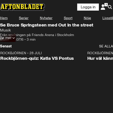
Logga in
Hem
Serier
Nyheter
Sport
Nöje
Livsstil
Se Bruce Springsteen med Out in the street
Musik
Från spelningen på Friends Arena i Stockholm
Se mer
Musik
•
18.07.16
•
3 min
Senast
SE ALLA
ROCKBJÖRNEN
•
28 JULI
0:15
ROCKBJÖRNE
Rockbjörnen-quiz: Katia VS Pontus
Hur väl kän