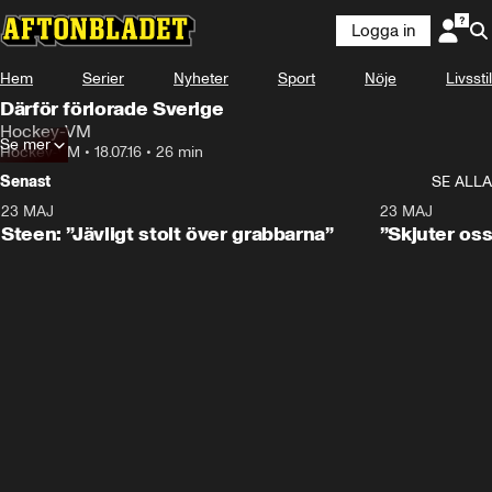
Logga in
Hem
Serier
Nyheter
Sport
Nöje
Livsstil
Därför förlorade Sverige
Hockey-VM
Se mer
Hockey-VM
•
18.07.16
•
26 min
Senast
SE ALLA
23 MAJ
0:59
23 MAJ
Steen: ”Jävligt stolt över grabbarna”
”Skjuter oss