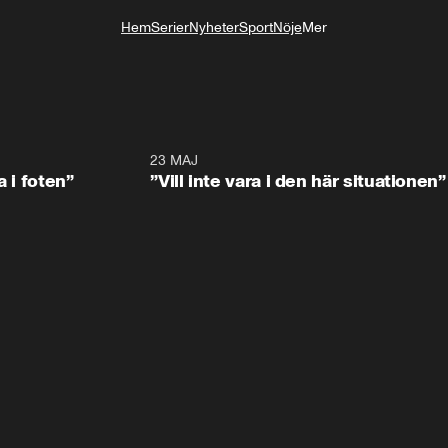
Hem
Serier
Nyheter
Sport
Nöje
Mer
Livsstil
0:53
23 MAJ
0:4
a i foten”
”Vill inte vara i den här situationen”