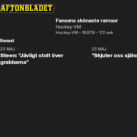
Fansens skönaste ramsor
Hockey-VM
Hockey-VM
•
18.07.16
•
172 sek
Senast
23 MAJ
0:59
23 MAJ
Steen: ”Jävligt stolt över
”Skjuter oss själv
grabbarna”