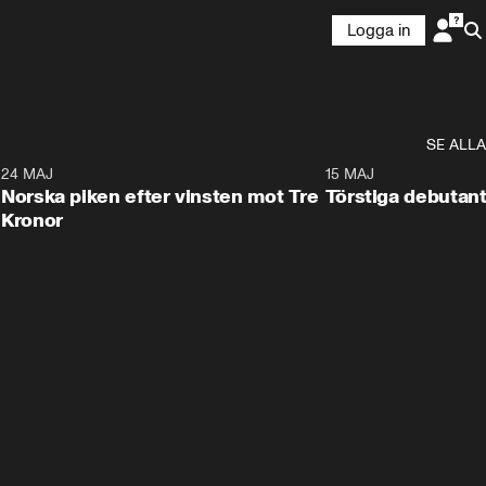
Logga in
SE ALLA
8
24 MAJ
0:26
15 MAJ
Norska piken efter vinsten mot Tre
Törstiga debutant
Kronor