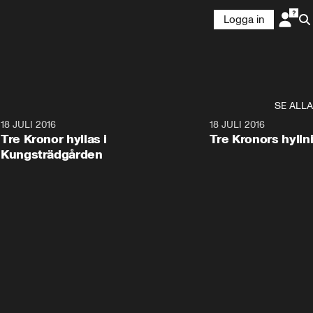
Logga in
SE ALLA
6
18 JULI 2016
3:49
18 JULI 2016
Tre Kronor hyllas i
Tre Kronors hyllnin
Kungsträdgården