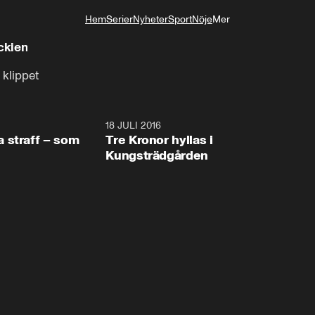
Hem
Serier
Nyheter
Sport
Nöje
Mer
Livsstil
ckien
 klippet
16:56
18 JULI 2016
15:2
 straff – som
Tre Kronor hyllas i
Kungsträdgården