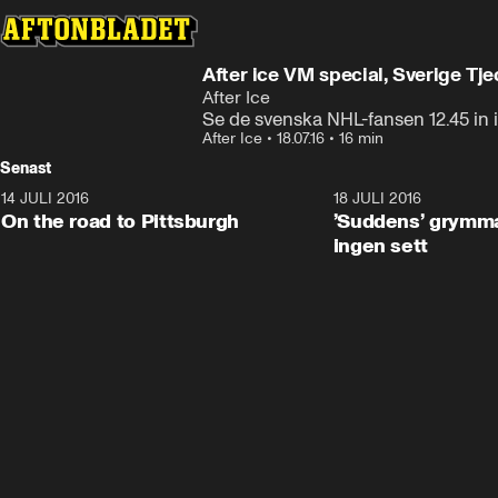
After ice VM special, Sverige Tje
After Ice
Se de svenska NHL-fansen 12.45 in i
After Ice
•
18.07.16
•
16 min
Senast
14 JULI 2016
6:47
18 JULI 2016
On the road to Pittsburgh
’Suddens’ grymma
ingen sett