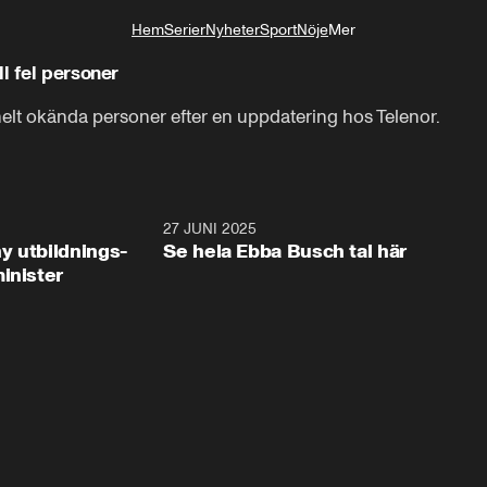
Hem
Serier
Nyheter
Sport
Nöje
Mer
Livsstil
l fel personer
t okända personer efter en uppdatering hos Telenor.
2:28
27 JUNI 2025
32:2
y utbildnings-
Se hela Ebba Busch tal här
inister