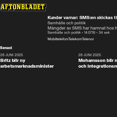
Kunder varnar: SMS:en skickas til
Samhälle och politik
Mängder av SMS har hamnat hos hel
Samhälle och politik
•
14.07.16
•
34 sek
Mobiltelefoni
Telekom
Telenor
Senast
28 JUNI 2025
1:48
28 JUNI 2025
Britz blir ny
Mohamsson blir n
arbetsmarknadsminister
och integrationsm