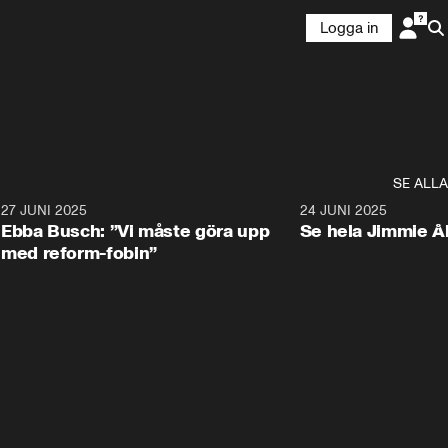
Logga in
SE ALLA
1
27 JUNI 2025
1:24
24 JUNI 2025
Ebba Busch: ”Vi måste göra upp
Se hela Jimmie Å
med reform-fobin”