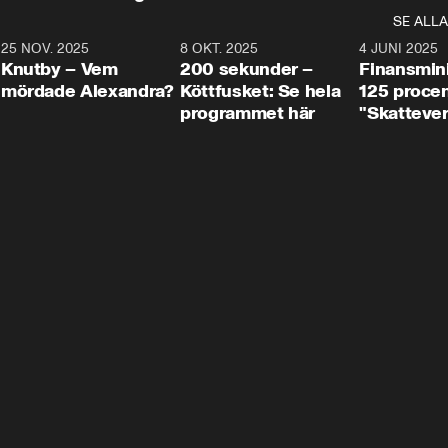
SE ALLA
3
25 NOV. 2025
31:05
8 OKT. 2025
4:29
4 JUNI 2025
Knutby – Vem
200 sekunder –
Finansmin
mördade Alexandra?
Köttfusket: Se hela
125 procent
programmet här
"Skattever
viktig uppg