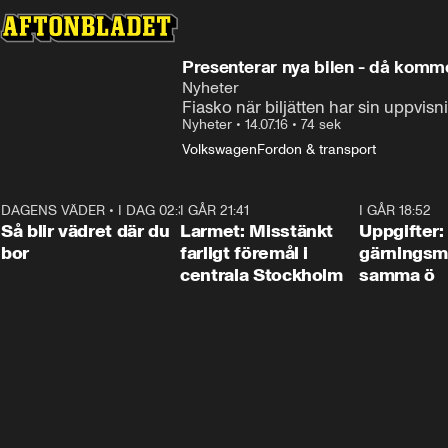
Presenterar nya bilen - då komm
Nyheter
Fiasko när biljätten har sin uppvisn
Nyheter
•
14.07.16
•
74 sek
Volkswagen
Fordon & transport
DAGENS VÄDER
•
I DAG 02:30
1:06
I GÅR 21:41
0:35
I GÅR 18:52
Så blir vädret där du
Larmet: Misstänkt
Uppgifter:
bor
farligt föremål i
gärningsm
centrala Stockholm
samma ö