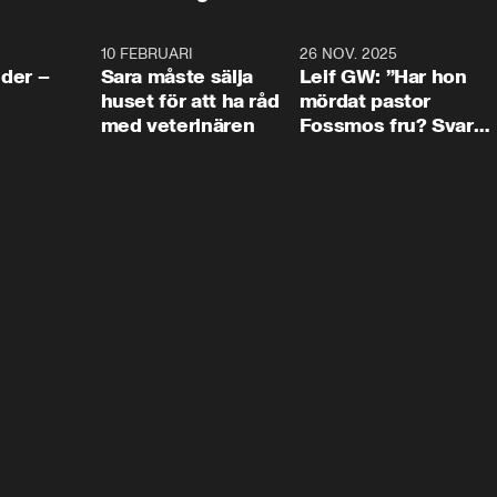
4:24
10 FEBRUARI
4:13
26 NOV. 2025
8:1
der –
Sara måste sälja
Leif GW: ”Har hon
huset för att ha råd
mördat pastor
med veterinären
Fossmos fru? Svar
nej.”