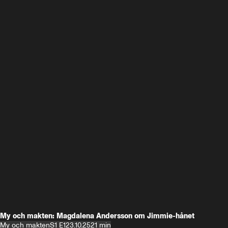
My och makten: Magdalena Andersson om Jimmie-hånet
My och makten
S1 E1
23.10.25
21 min