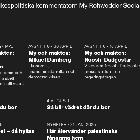
r inrikespolitiska kommentatorn My Rohwedder Soci
27 MAJ
3:51
AVSNITT 9
•
30 APRIL
24:00
AVSNITT 8
•
16 APRIL
25:1
kten:
My och makten:
My och makten:
Mikael Damberg
Nooshi Dadgostar
on
Ekonomin, 
V-ledaren Nooshi Dadgostar
finansministerrollen och 
pressas internt om 
onomin och 
demografikrisen. 
regeringsfrågan.

lisabeth 
Oppositionen ställs till svars 
I Aftonbladets 
ls till svars 
när Socialdemokraternas 
partiledarutfrågning ”My 
stern gästar 
Mikael Damberg gästar My 
och Makten” sätter hon ner 
My och Makten. 
och Makten. 
foten mot kritikerna:

1:06
4 AUGUSTI
1:0
– Vi ställer upp i val. Ska vi 
 du bor
Så blir vädret där du bor
vara med så sitter vi förstås 
25
1:22
NYHETER
•
21 JAN. 2025
0:5
ael – då hyllas
Här återvänder palestinska
fångarna hem