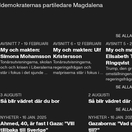
aldemokraternas partiledare Magdalena 
SE ALLA
7
AVSNITT 7
•
19 FEBRUARI
24:30
AVSNITT 6
•
12 FEBRUARI
27:30
AVSNITT 5
•
My och makten:
My och makten: Ulf
My och ma
Simona Mohamsson
Kristersson
Elisabeth
 
Tonårsutvisningarna, skolan 
Tonårsutvisningarna, 
Ringqvist
och och krisen i Liberalerna 
regeringsfrågan och 
Trump, den gr
står i fokus i det sjunde 
matpriserna står i fokus i 
omställningen
avsnittet av ”My och 
det sjätte avsnittet av ”My 
regeringsfråga
makten”. Se när 
och makten”. Se när 
centrum i det 
SE ALLA
Aftonbladets inrikespolitiska 
Aftonbladets inrikespolitiska 
avsnittet av ”
kommentator My 
kommentator My 
6
3 AUGUSTI
1:06
2 AUGUSTI
Makten”. Se nä
Rohwedder ställer 
Rohwedder ställer 
Så blir vädret där du bor
Så blir vädret där
Aftonbladets in
utbildnings- och 
statsminister Ulf Kristersson 
kommentator 
SE ALLA
integrationsminister Simona 
till svars.
Rohwedder stäl
Mohamsson till svars.
Centerpartiets
2
NYHETER
•
16 JAN. 2025
1:01
NYHETER
•
16 JAN. 20
Thand Ring till
Ahmed, 40, är fast i Gaza: ”Vill
Gazaborna: ”Vad s
tillbaka till Sverige”
till?”