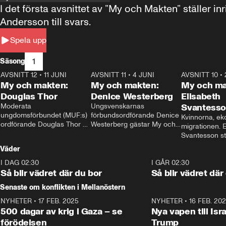
I det första avsnittet av ”My och Makten” ställe
Andersson till svars.
Spela upp
1
Säsong
AVSNITT 12
•
11 JUNI
26:27
AVSNITT 11
•
4 JUNI
23:40
AVSNITT 10
•
My och makten:
My och makten:
My och ma
Douglas Thor
Denice Westerberg
Elisabeth
Moderata 
Ungsvenskarnas 
Svantess
ungdomsförbundet (MUF:s) 
förbundsordförande Denice 
Kvinnorna, ek
ordförande Douglas Thor 
Westerberg gästar My och 
migrationen. E
gästar My och makten. I 
makten. I avsnittet 
Svantesson stäl
avsnittet diskuteras 
diskuteras migrationsfrågan 
när finansmini
Väder
tonårsutvisningarna och hur 
och hur SD ska locka 
Moderaterna ska locka 
kvinnliga väljare. 
I DAG 02:30
1:06
I GÅR 02:30
väljare till valet i höst. 
Så blir vädret där du bor
Så blir vädret där
Senaste om konflikten i Mellanöstern
NYHETER
•
17 FEB. 2025
0:45
NYHETER
•
16 FEB. 20
500 dagar av krig i Gaza – se
Nya vapen till Isr
förödelsen
Trump