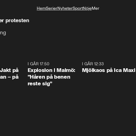
Hem
Serier
Nyheter
Sport
Nöje
Mer
Livsstil
er protesten
ing
0:33
I GÅR 17:50
1:10
I GÅR 12:33
0:2
 Jakt på
Explosion i Malmö:
Mjölkaos på Ica Maxi
an – på
”Håren på benen
reste sig”