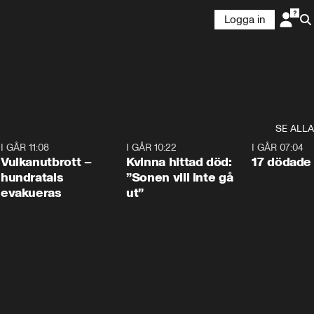
Logga in
SE ALLA
4
I GÅR 11:08
0:27
I GÅR 10:22
1:12
I GÅR 07:04
Vulkanutbrott –
Kvinna hittad död:
17 dödade 
hundratals
”Sonen vill inte gå
evakueras
ut”