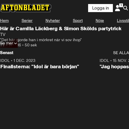
Logga in
Hem
Serier
Nyheter
Sport
Nöje
Livsstil
Här är Camilla Läckberg & Simon Skölds partytrick
TV
"Det här gjorde han i mörkret när vi sov ihop"
Se mer
TV
•
14.07.16
•
50 sek
Senast
SE ALLA
IDOL
•
1 DEC. 2023
0:56
IDOL
•
15 NOV.
Finalisterna: "Idol är bara början"
"Jag hoppas 