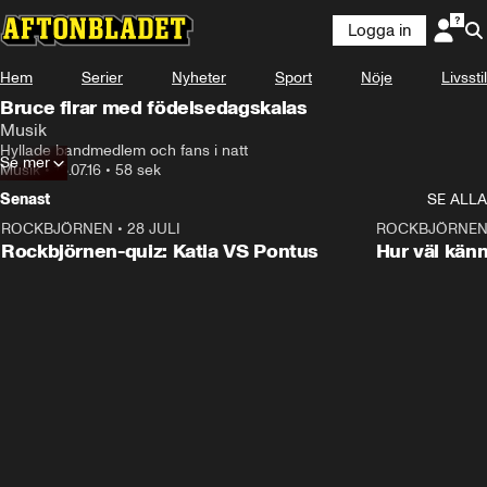
Logga in
Hem
Serier
Nyheter
Sport
Nöje
Livsstil
Bruce firar med födelsedagskalas
Musik
Hyllade bandmedlem och fans i natt
Se mer
Musik
•
18.07.16
•
58 sek
Senast
SE ALLA
ROCKBJÖRNEN
•
28 JULI
0:15
ROCKBJÖRNE
Rockbjörnen-quiz: Katia VS Pontus
Hur väl kän