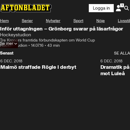
Logga in
Hem
Serier
Nyheter
Sport
Nöje
Livsstil
Inför uttagningen – Grönborg svarar på läsarfrågor
Hockeystudion
Tre Kronors framtida förbundskapten om World Cup
Se mer
Hockeystudion
•
14.07.16
•
43 min
Senast
SE ALLA
6 DEC. 2018
0:50
6 DEC. 2018
Malmö straffade Rögle i derbyt
Dramatik på
mot Luleå