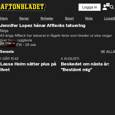
Logga in
Hem
Serier
Nyheter
Sport
Nöje
Livsstil
Jennifer Lopez hånar Afflecks tatuering
Nöje
43-åriga Affleck har tatuerat in fågeln fenix som breder ut sina vingar 
över hans ryggtavla
Se mer
Nöje
•
14.07.16
•
28 sek
Senaste
SE ALLA
I GÅR 10:42
1:04
4 AUGUSTI
Lasse Holm sätter plus på
Beskedet om nästa år:
livet
”Bestämt mig”