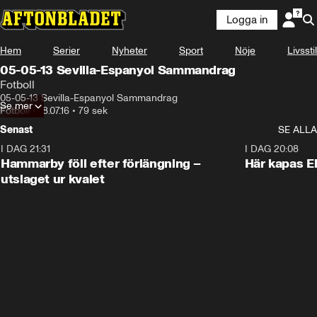
Logga in
Hem
Serier
Nyheter
Sport
Nöje
Livsstil
05-05-13 Sevilla-Espanyol Sammandrag
Fotboll
05-05-13 Sevilla-Espanyol Sammandrag
Se mer
Fotboll
•
18.07.16
•
79 sek
Senast
SE ALLA
I DAG 21:31
1:28
I DAG 20:08
Hammarby föll efter förlängning –
Här kapas El
utslaget ur kvalet