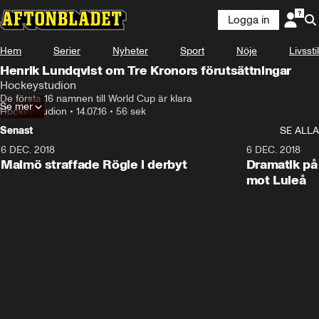
Logga in
Hem
Serier
Nyheter
Sport
Nöje
Livsstil
Henrik Lundqvist om Tre Kronors förutsättningar
Hockeystudion
De första 16 namnen till World Cup är klara
Se mer
Hockeystudion
•
14.07.16
•
56 sek
Senast
SE ALLA
6 DEC. 2018
0:50
6 DEC. 2018
Malmö straffade Rögle i derbyt
Dramatik på
mot Luleå