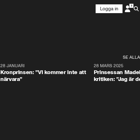
Logga in
SE ALLA
5
28 JANUARI
1:20
28 MARS 2025
Kronprinsen: ”Vi kommer inte att
Prinsessan Madel
närvara”
kritiken: ”Jag är d