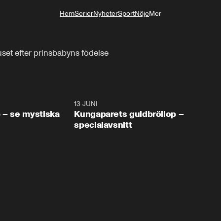
Hem
Serier
Nyheter
Sport
Nöje
Mer
Livsstil
set efter prinsbabyns födelse
0:49
13 JUNI
45:0
 – se mystiska
Kungaparets guldbröllop –
specialavsnitt