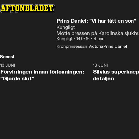
Prins Daniel: ”Vi har fått en son”
Kungligt
Mötte pressen på Karolinska sjukhu
Kungligt
•
14.07.16
•
4 min
Kronprinsessan Victoria
Prins Daniel
Senast
13 JUNI
1:28
13 JUNI
Förvirringen innan förlovningen:
Silvias superknep
”Gjorde slut”
detaljen