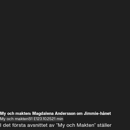
My och makten: Magdalena Andersson om Jimmie-hånet
My och makten
S1 E1
23.10.25
21 min
I det första avsnittet av ”My och Makten” ställer 