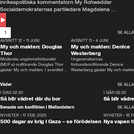
inrikespolitiska kommentatorn My Rohwedder 
Socialdemokraternas partiledare Magdalena 
Andersson till svars.
1
SE ALLA
AVSNITT 12
•
11 JUNI
26:27
AVSNITT 11
•
4 JUNI
2
My och makten: Douglas
My och makten: Denice
Thor
Westerberg
Moderata ungdomsförbundet 
Ungsvenskarnas 
(MUF:s) ordförande Douglas Thor 
förbundsordförande Denice 
gästar My och makten. I avsnittet 
Westerberg gästar My och makten.
diskuteras tonårsutvisningarna och 
avsnittet diskuteras migrationsfrå
hur Moderaterna ska locka väljare till 
och hur SD ska locka kvinnliga 
Väder
SE ALLA
valet i höst. 
väljare. 
I DAG 02:30
1:06
I GÅR 02:30
Så blir vädret där du bor
Så blir vädr
Senaste om konflikten i Mellanöstern
SE ALLA
NYHETER
•
17 FEB. 2025
0:45
NYHETER
•
16 F
500 dagar av krig i Gaza – se förödelsen
Nya vapen ti