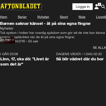
Logga in
Hem
Serier
Nyheter
Sport
Nöje
Livsstil
Barnen saknar känsel - åt på sina egna fingrar
Nyheter
Två syskon i Indien har ovanlig sjukdom som gör att de inte kan känna 
smärta. Upptäcktes när de åt på sina egna fingrar.
Se mer
Nyheter
•
14.07.16
•
56 sek
SE ALLA
I GÅR 20:08
4:36
DAGENS VÄDER
•
I DAG 02:30
Linn, 17, ska dö: ”Livet är
Så blir vädret där du bor
som det är”