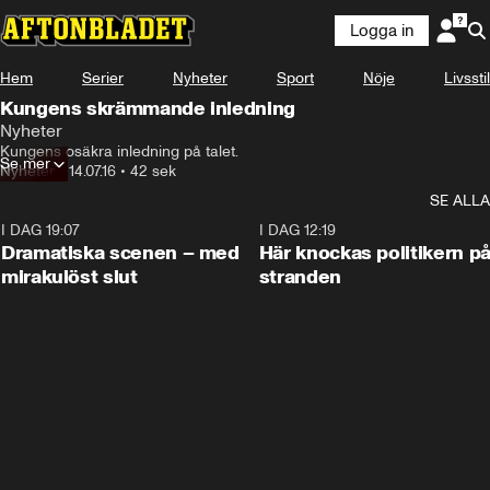
Logga in
Hem
Serier
Nyheter
Sport
Nöje
Livsstil
Kungens skrämmande inledning
Nyheter
Kungens osäkra inledning på talet.
Se mer
Nyheter
•
14.07.16
•
42 sek
SE ALLA
I DAG 19:07
0:42
I DAG 12:19
Dramatiska scenen – med
Här knockas politikern p
mirakulöst slut
stranden