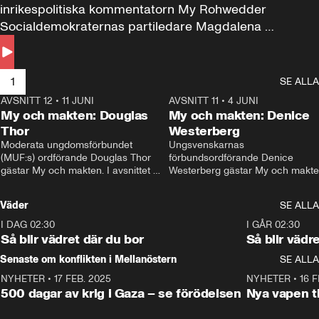
inrikespolitiska kommentatorn My Rohwedder 
Socialdemokraternas partiledare Magdalena 
Andersson till svars.
1
SE ALLA
AVSNITT 12
•
11 JUNI
26:27
AVSNITT 11
•
4 JUNI
2
My och makten: Douglas
My och makten: Denice
Thor
Westerberg
Moderata ungdomsförbundet 
Ungsvenskarnas 
(MUF:s) ordförande Douglas Thor 
förbundsordförande Denice 
gästar My och makten. I avsnittet 
Westerberg gästar My och makten.
diskuteras tonårsutvisningarna och 
avsnittet diskuteras migrationsfrå
hur Moderaterna ska locka väljare till 
och hur SD ska locka kvinnliga 
Väder
SE ALLA
valet i höst. 
väljare. 
I DAG 02:30
1:06
I GÅR 02:30
Så blir vädret där du bor
Så blir vädr
Senaste om konflikten i Mellanöstern
SE ALLA
NYHETER
•
17 FEB. 2025
0:45
NYHETER
•
16 F
500 dagar av krig i Gaza – se förödelsen
Nya vapen ti