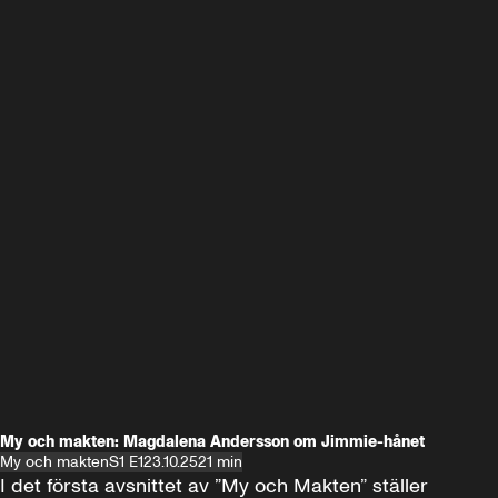
My och makten: Magdalena Andersson om Jimmie-hånet
My och makten
S1 E1
23.10.25
21 min
I det första avsnittet av ”My och Makten” ställer 