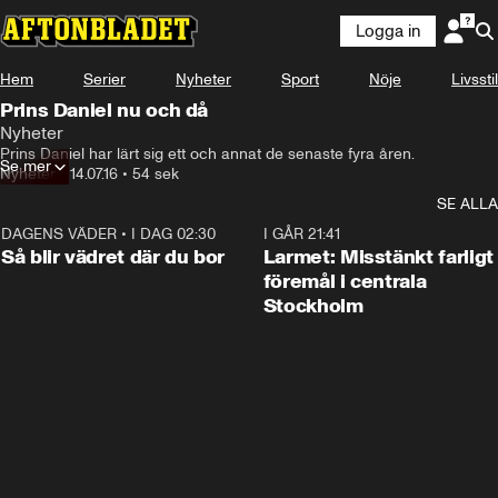
Logga in
Hem
Serier
Nyheter
Sport
Nöje
Livsstil
Prins Daniel nu och då
Nyheter
Prins Daniel har lärt sig ett och annat de senaste fyra åren.
Se mer
Nyheter
•
14.07.16
•
54 sek
SE ALLA
DAGENS VÄDER
•
I DAG 02:30
1:06
I GÅR 21:41
Så blir vädret där du bor
Larmet: Misstänkt farligt
föremål i centrala
Stockholm