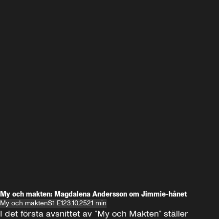
My och makten: Magdalena Andersson om Jimmie-hånet
My och makten
S1 E1
23.10.25
21 min
I det första avsnittet av ”My och Makten” ställer 