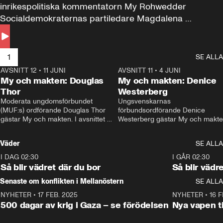
inrikespolitiska kommentatorn My Rohwedder 
Socialdemokraternas partiledare Magdalena 
Andersson till svars.
1
SE ALLA
AVSNITT 12
•
11 JUNI
26:27
AVSNITT 11
•
4 JUNI
2
My och makten: Douglas
My och makten: Denice
Thor
Westerberg
Moderata ungdomsförbundet 
Ungsvenskarnas 
(MUF:s) ordförande Douglas Thor 
förbundsordförande Denice 
gästar My och makten. I avsnittet 
Westerberg gästar My och makten.
diskuteras tonårsutvisningarna och 
avsnittet diskuteras migrationsfrå
hur Moderaterna ska locka väljare till 
och hur SD ska locka kvinnliga 
Väder
SE ALLA
valet i höst. 
väljare. 
I DAG 02:30
1:06
I GÅR 02:30
Så blir vädret där du bor
Så blir vädr
Senaste om konflikten i Mellanöstern
SE ALLA
NYHETER
•
17 FEB. 2025
0:45
NYHETER
•
16 F
500 dagar av krig i Gaza – se förödelsen
Nya vapen ti