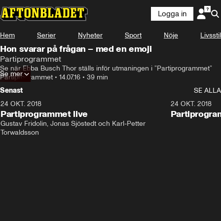
Logga in
Hem
Serier
Nyheter
Sport
Nöje
Livsstil
Hon svarar på frågan – med en emoji
Partiprogrammet
Se när Ebba Busch Thor ställs inför utmaningen i ”Partiprogrammet”
Se mer
Partiprogrammet
•
14.07.16
•
39 min
Senast
SE ALLA
24 OKT. 2018
32:13
24 OKT. 2018
Partiprogrammet live
Partiprogra
Gustav Fridolin, Jonas Sjöstedt och Karl-Petter 
Torwaldsson