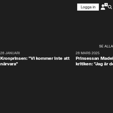
Logga in
SE ALLA
5
28 JANUARI
1:20
28 MARS 2025
Kronprinsen: ”Vi kommer inte att
Prinsessan Madel
närvara”
kritiken: ”Jag är d