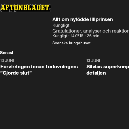
Allt om nyfödde lillprinsen
Kungligt
Gratulationer. analyser och reaktion
Kungligt
•
14.07.16
•
26 min
Svenska kungahuset
Senast
13 JUNI
1:28
13 JUNI
Förvirringen innan förlovningen:
Silvias superknep
”Gjorde slut”
detaljen