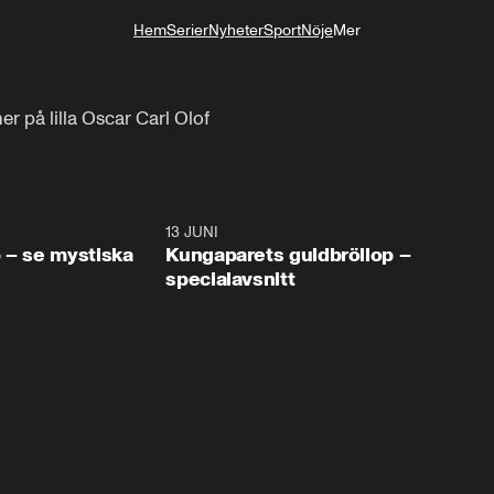
Hem
Serier
Nyheter
Sport
Nöje
Mer
Livsstil
er på lilla Oscar Carl Olof
0:49
13 JUNI
45:0
 – se mystiska
Kungaparets guldbröllop –
specialavsnitt