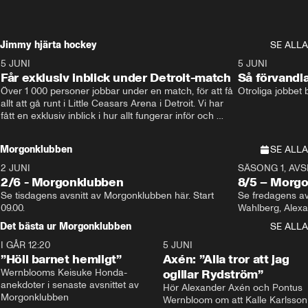
Jimmy hjärta hockey
SE ALLA
5 JUNI
11:14
5 JUNI
Får exklusiv inblick under Detroit-match
Så förvandl
Över 1 000 personer jobbar under en match, för att få 
Otroliga jobbet
allt att gå runt i Little Ceasars Arena i Detroit. Vi har 
fått en exklusiv inblick i hur allt fungerar inför och 
under match i världens bästa hockeyliga
Morgonklubben
SE ALLA
2 JUNI
SÄSONG 1, AVSN
2/6 - Morgonklubben
8/5 – Morg
Se tisdagens avsnitt av Morgonklubben här. Start 
Se fredagens av
09.00. 
Det bästa ur Morgonklubben
SE ALLA
I GÅR 12:20
1:14
5 JUNI
”Höll barnet hemligt”
Axén: ”Alla tror att jag
Wernblooms Keisuke Honda-
ogillar Rydström”
anekdoter i senaste avsnittet av 
Hör Alexander Axén och Pontus 
Morgonklubben
Wernbloom om att Kalle Karlsson 