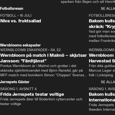
sparken från Bajen och att Henrik
Rydström tar över
Fotbollsresan
SE ALLA
FOTBOLL
•
16 JULI
0:44
FOTBOLLSRES
Niva vs. fruktsallad
Bakom kulis
skräck: ”Kry
Vad gör man som
med fotbollsres
Wernblooms eskapader
WERNBLOOMS ESKAPADER
•
S4, E2
38:23
WERNBLOOMS 
Wernbloom på match i Malmö – skjutsar
Wernbloom 
Jansson: ”Färdtjänst”
Harvestad 
Pontus Wernbloom är i Malmö och grottar i det 
Från åtta gubbar 
skånska självförtroendet med Björn Ranelid, går på 
Marcus Lager sta
MFF-match med komikern Simon ”Chippen” Svensson 
folk i Linköping
och hjälper skadade stjärnbacken Pontus Jansson 
och Wernbloom kl
Jernspets Gästar
SE ALLA
hem. 
SÄSONG 1, AVSNITT 4
13:37
SÄSONG 1, AVS
Frida Jernspets testar voltige
Bakom kuli
Frida Jernspets åker till Södertörn ryttarcenter och 
Internation
testar voltige
Frida Jernspets 
Sweden Interna