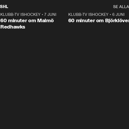
SHL
SE ALLA
KLUBB-TV ISHOCKEY
•
7 JUNI
1:02:53
KLUBB-TV ISHOCKEY
•
6 JUNI
1:0
Plus
60 minuter om Malmö
60 minuter om Björklöve
Redhawks