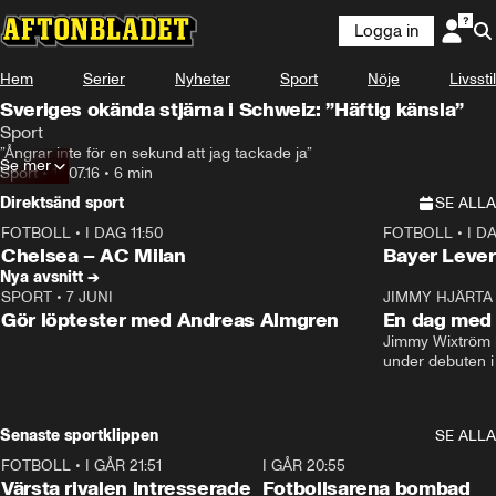
Logga in
Hem
Serier
Nyheter
Sport
Nöje
Livsstil
Sveriges okända stjärna i Schweiz: ”Häftig känsla”
Sport
”Ångrar inte för en sekund att jag tackade ja”
Se mer
Sport
•
14.07.16
•
6 min
Direktsänd sport
SE ALLA
FOTBOLL
•
I DAG 11:50
FOTBOLL
•
I D
Plus
Plus
Chelsea – AC Milan
Bayer Lever
Nya avsnitt →
SPORT
•
7 JUNI
16:36
JIMMY HJÄRTA
Gör löptester med Andreas Almgren
En dag med 
Jimmy Wixtröm 
under debuten i
Senaste sportklippen
SE ALLA
FOTBOLL
•
I GÅR 21:51
0:31
I GÅR 20:55
Värsta rivalen intresserade
Fotbollsarena bombad