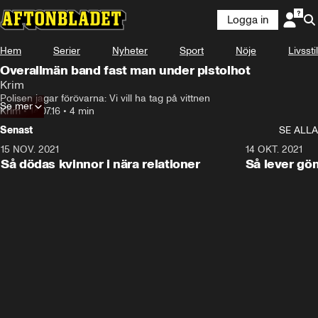
Logga in
Hem
Serier
Nyheter
Sport
Nöje
Livsstil
Overallmän band fast man under pistolhot
Krim
Polisen jagar förövarna: Vi vill ha tag på vittnen
Se mer
Krim
•
14.07.16
•
4 min
Senast
SE ALLA
15 NOV. 2021
3:28
14 OKT. 2021
Så dödas kvinnor i nära relationer
Så lever gö