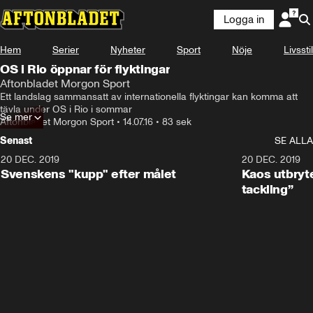
Logga in
Hem
Serier
Nyheter
Sport
Nöje
Livsstil
OS i Rio öppnar för flyktingar
Aftonbladet Morgon Sport
Ett landslag sammansatt av internationella flyktingar kan komma att 
tävla under OS i Rio i sommar
Se mer
Aftonbladet Morgon Sport
•
14.07.16
•
83 sek
Senast
SE ALLA
20 DEC. 2019
0:44
20 DEC. 2019
Svenskens "kupp" efter målet
Kaos utbryte
tackling”