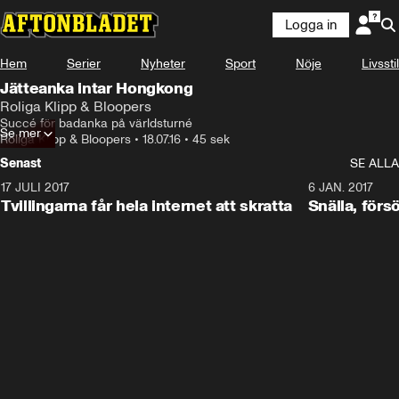
Logga in
Hem
Serier
Nyheter
Sport
Nöje
Livsstil
Jätteanka intar Hongkong
Roliga Klipp & Bloopers
Succé för badanka på världsturné
Se mer
Roliga Klipp & Bloopers
•
18.07.16
•
45 sek
Senast
SE ALLA
17 JULI 2017
0:29
6 JAN. 2017
Tvillingarna får hela internet att skratta
Snälla, förs