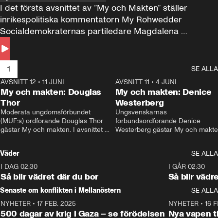
I det första avsnittet av ”My och Makten” ställer 
inrikespolitiska kommentatorn My Rohwedder 
Socialdemokraternas partiledare Magdalena 
Andersson till svars.
1
SE ALLA
AVSNITT 12
•
11 JUNI
26:27
AVSNITT 11
•
4 JUNI
2
My och makten: Douglas
My och makten: Denice
Thor
Westerberg
Moderata ungdomsförbundet 
Ungsvenskarnas 
(MUF:s) ordförande Douglas Thor 
förbundsordförande Denice 
gästar My och makten. I avsnittet 
Westerberg gästar My och makten.
diskuteras tonårsutvisningarna och 
avsnittet diskuteras migrationsfrå
hur Moderaterna ska locka väljare till 
och hur SD ska locka kvinnliga 
Väder
SE ALLA
valet i höst. 
väljare. 
I DAG 02:30
1:06
I GÅR 02:30
Så blir vädret där du bor
Så blir vädr
Senaste om konflikten i Mellanöstern
SE ALLA
NYHETER
•
17 FEB. 2025
0:45
NYHETER
•
16 F
500 dagar av krig i Gaza – se förödelsen
Nya vapen ti