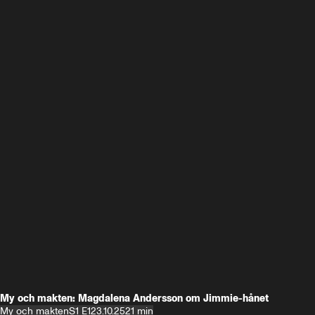
My och makten: Magdalena Andersson om Jimmie-hånet
My och makten
S1 E1
23.10.25
21 min