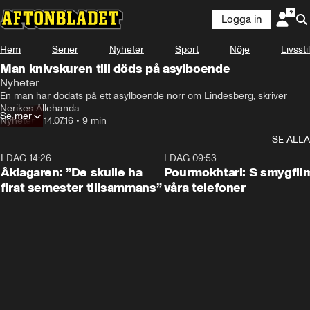
Logga in
Hem
Serier
Nyheter
Sport
Nöje
Livsstil
Man knivskuren till döds på asylboende
Nyheter
En man har dödats på ett asylboende norr om Lindesberg, skriver 
Nerikes Allehanda.
Se mer
Nyheter
•
14.07.16
•
9 min
SE ALLA
I DAG 14:26
1:54
I DAG 09:53
Åklagaren: ”De skulle ha
Pourmokhtari: S smygfil
firat semester tillsammans”
våra telefoner