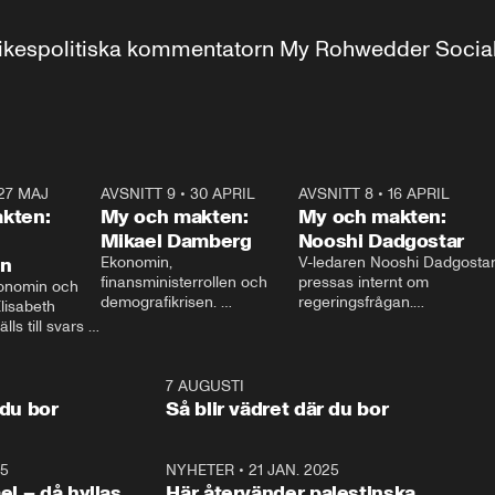
r inrikespolitiska kommentatorn My Rohwedder Soci
27 MAJ
3:51
AVSNITT 9
•
30 APRIL
24:00
AVSNITT 8
•
16 APRIL
25:1
kten:
My och makten:
My och makten:
Mikael Damberg
Nooshi Dadgostar
on
Ekonomin, 
V-ledaren Nooshi Dadgostar
finansministerrollen och 
pressas internt om 
onomin och 
demografikrisen. 
regeringsfrågan.

lisabeth 
Oppositionen ställs till svars 
I Aftonbladets 
ls till svars 
när Socialdemokraternas 
partiledarutfrågning ”My 
stern gästar 
Mikael Damberg gästar My 
och Makten” sätter hon ner 
My och Makten. 
och Makten. 
foten mot kritikerna:

1:06
7 AUGUSTI
1:0
– Vi ställer upp i val. Ska vi 
 du bor
Så blir vädret där du bor
vara med så sitter vi förstås 
25
1:22
NYHETER
•
21 JAN. 2025
0:5
ael – då hyllas
Här återvänder palestinska