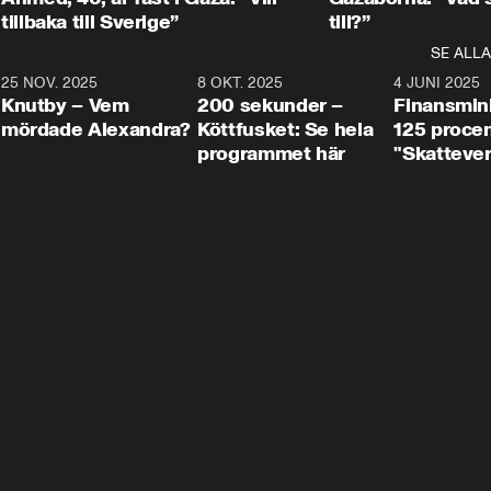
tillbaka till Sverige”
till?”
SE ALLA
3
25 NOV. 2025
31:05
8 OKT. 2025
4:29
4 JUNI 2025
Knutby – Vem
200 sekunder –
Finansmin
mördade Alexandra?
Köttfusket: Se hela
125 procent
programmet här
"Skattever
viktig uppg