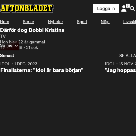
Logga in
Hem
Serier
Nyheter
Sport
Nöje
Livsstil
Därför dog Bobbi Kristina
TV
Hon blev 22 år gammal
Se mer
TV
•
14.07.16
•
31 sek
Senast
SE ALLA
IDOL
•
1 DEC. 2023
0:56
IDOL
•
15 NOV.
Finalisterna: "Idol är bara början"
"Jag hoppas 