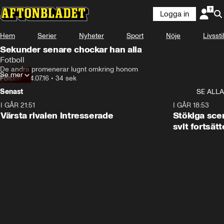
Logga in
Hem
Serier
Nyheter
Sport
Nöje
Livsstil
Sekunder senare chockar han alla
Fotboll
De andra promenerar lugnt omkring honom
Se mer
Fotboll
•
14.07.16
•
34 sek
Senast
SE ALLA
I GÅR 21:51
0:31
I GÅR 18:53
Värsta rivalen intresserade
Stökiga sce
svit fortsätt