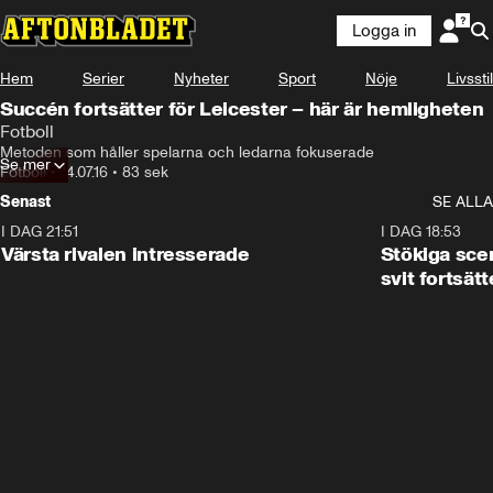
Logga in
Hem
Serier
Nyheter
Sport
Nöje
Livsstil
Succén fortsätter för Leicester – här är hemligheten
Fotboll
Metoden som håller spelarna och ledarna fokuserade
Se mer
Fotboll
•
14.07.16
•
83 sek
Senast
SE ALLA
I DAG 21:51
0:31
I DAG 18:53
Värsta rivalen intresserade
Stökiga sce
svit fortsätt