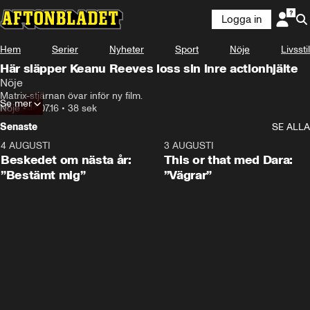
Logga in
Hem
Serier
Nyheter
Sport
Nöje
Livsstil
Här släpper Keanu Reeves loss sin inre actionhjälte
Nöje
Matrix-stjärnan övar inför ny film.
Se mer
Nöje
•
14.07.16
•
38 sek
Senaste
SE ALLA
4 AUGUSTI
0:24
3 AUGUSTI
Beskedet om nästa år:
This or that med Dara:
”Bestämt mig”
”Vägrar”