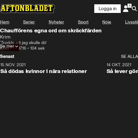
Logga in
Hem
Serier
Nyheter
Sport
Nöje
Livsstil
Chaufförens egna ord om skräckfärden
Krim
'Trodde att jag skulle dö'
Se mer
Krim
•
14.07.16
•
104 sek
Senast
SE ALLA
15 NOV. 2021
3:28
14 OKT. 2021
Så dödas kvinnor i nära relationer
Så lever gö