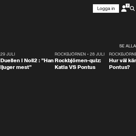
Logga in
SE ALLA
9
29 JULI
0:47
ROCKBJÖRNEN
•
28 JULI
0:15
ROCKBJÖRN
Duellen i Noll2 : ”Han
Rockbjörnen-quiz:
Hur väl kä
ljuger mest”
Katia VS Pontus
Pontus?