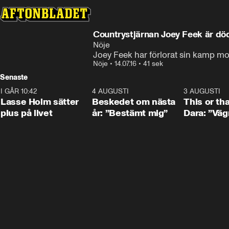
Countrystjärnan Joey Feek är dö
Nöje
Joey Feek har förlorat sin kamp mo
Nöje
•
14.07.16
•
41 sek
Senaste
I GÅR 10:42
1:04
4 AUGUSTI
0:24
3 AUGUSTI
Lasse Holm sätter
Beskedet om nästa
This or th
plus på livet
år: ”Bestämt mig”
Dara: ”Väg