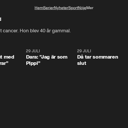
Hem
Serier
Nyheter
Sport
Nöje
Mer
Livsstil
d
t cancer. Hon blev 40 år gammal.
1:02
29 JULI
0:41
29 JULI
0:3
at med
Dara: ”Jag är som
Då tar sommaren
rar”
Pippi”
slut