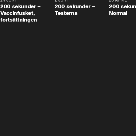
24 JUNI
5:00
2 JUNI
4:23
20 APRIL
200 sekunder –
200 sekunder –
200 sekun
Vaccinfusket,
Testerna
Normal
fortsättningen