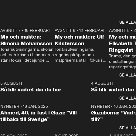
SE ALLA
7
AVSNITT 7
•
19 FEBRUARI
24:30
AVSNITT 6
•
12 FEBRUARI
27:30
AVSNITT 5
•
My och makten:
My och makten: Ulf
My och ma
Simona Mohamsson
Kristersson
Elisabeth
 
Tonårsutvisningarna, skolan 
Tonårsutvisningarna, 
Ringqvist
och och krisen i Liberalerna 
regeringsfrågan och 
Trump, den gr
står i fokus i det sjunde 
matpriserna står i fokus i 
omställningen
avsnittet av ”My och 
det sjätte avsnittet av ”My 
regeringsfråga
makten”. Se när 
och makten”. Se när 
centrum i det 
SE ALLA
Aftonbladets inrikespolitiska 
Aftonbladets inrikespolitiska 
avsnittet av ”
kommentator My 
kommentator My 
6
5 AUGUSTI
1:06
4 AUGUSTI
Makten”. Se nä
Rohwedder ställer 
Rohwedder ställer 
Så blir vädret där du bor
Så blir vädret där
Aftonbladets in
utbildnings- och 
statsminister Ulf Kristersson 
kommentator 
SE ALLA
integrationsminister Simona 
till svars.
Rohwedder stäl
Mohamsson till svars.
Centerpartiets
2
NYHETER
•
16 JAN. 2025
1:01
NYHETER
•
16 JAN. 20
Thand Ring till
Ahmed, 40, är fast i Gaza: ”Vill
Gazaborna: ”Vad s
tillbaka till Sverige”
till?”
SE ALLA