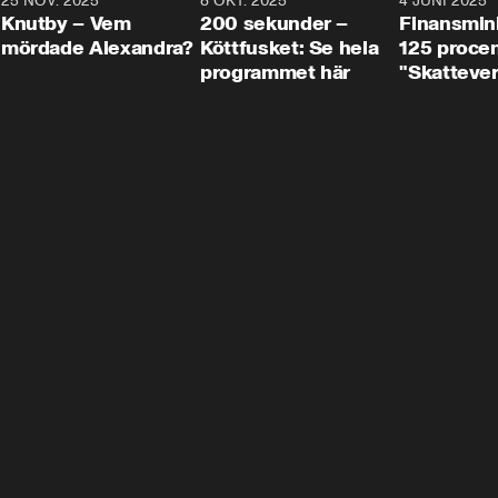
3
25 NOV. 2025
31:05
8 OKT. 2025
4:29
4 JUNI 2025
Knutby – Vem
200 sekunder –
Finansmin
mördade Alexandra?
Köttfusket: Se hela
125 procent
programmet här
"Skattever
viktig uppg