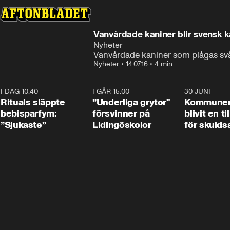
Vanvårdade kaniner blir svensk 
Nyheter
Vanvårdade kaniner som plågas svå
Nyheter
•
14.07.16
•
4 min
I DAG 10:40
1:01
I GÅR 15:00
1:07
30 JUNI
Rituals släppte
”Underliga grytor"
Kommune
bebisparfym:
försvinner på
blivit en ti
”Sjukaste”
Lidingöskolor
för skulds