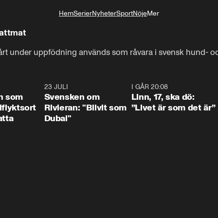
Hem
Serier
Nyheter
Sport
Nöje
Mer
Livsstil
kattmat
rt under uppfödning används som råvara i svensk hund- och
1:24
23 JULI
1:42
I GÅR 20:08
4:3
n som
Svensken om
Linn, 17, ska dö:
llflyktsort
Rivieran: "Blivit som
”Livet är som det är”
atta
Dubai"