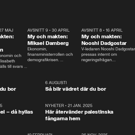
27 MAJ
3:51
AVSNITT 9
•
30 APRIL
24:00
AVSNITT 8
•
16 APRIL
25:1
kten:
My och makten:
My och makten:
Mikael Damberg
Nooshi Dadgostar
on
Ekonomin, 
V-ledaren Nooshi Dadgostar
finansministerrollen och 
pressas internt om 
onomin och 
demografikrisen. 
regeringsfrågan.

lisabeth 
Oppositionen ställs till svars 
I Aftonbladets 
ls till svars 
när Socialdemokraternas 
partiledarutfrågning ”My 
stern gästar 
Mikael Damberg gästar My 
och Makten” sätter hon ner 
My och Makten. 
och Makten. 
foten mot kritikerna:

1:06
6 AUGUSTI
1:0
– Vi ställer upp i val. Ska vi 
 du bor
Så blir vädret där du bor
vara med så sitter vi förstås 
25
1:22
NYHETER
•
21 JAN. 2025
0:5
ael – då hyllas
Här återvänder palestinska
fångarna hem