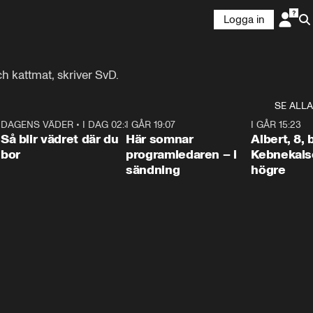
Logga in
 kattmat, skriver SvD.
SE ALLA
6
DAGENS VÄDER
•
I DAG 02:30
1:06
I GÅR 19:07
0:45
I GÅR 15:23
Så blir vädret där du
Här somnar
Albert, 8,
bor
programledaren – i
Kebnekaise
sändning
högre