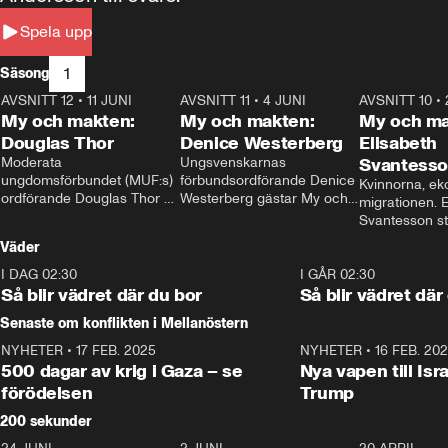
Spela upp
1
Säsong
AVSNITT 12
•
11 JUNI
26:27
AVSNITT 11
•
4 JUNI
23:40
AVSNITT 10
•
My och makten:
My och makten:
My och ma
Douglas Thor
Denice Westerberg
Elisabeth
Moderata 
Ungsvenskarnas 
Svantess
ungdomsförbundet (MUF:s) 
förbundsordförande Denice 
Kvinnorna, ek
ordförande Douglas Thor 
Westerberg gästar My och 
migrationen. E
gästar My och makten. I 
makten. I avsnittet 
Svantesson stäl
avsnittet diskuteras 
diskuteras migrationsfrågan 
när finansmini
Väder
tonårsutvisningarna och hur 
och hur SD ska locka 
Moderaterna ska locka 
kvinnliga väljare. 
I DAG 02:30
1:06
I GÅR 02:30
väljare till valet i höst. 
Så blir vädret där du bor
Så blir vädret där
Senaste om konflikten i Mellanöstern
NYHETER
•
17 FEB. 2025
0:45
NYHETER
•
16 FEB. 20
500 dagar av krig i Gaza – se
Nya vapen till Isr
förödelsen
Trump
200 sekunder