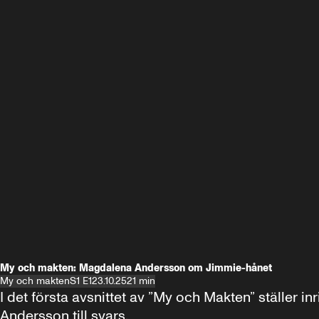
My och makten: Magdalena Andersson om Jimmie-hånet
My och makten
S1 E1
23.10.25
21 min
I det första avsnittet av ”My och Makten” ställe
Andersson till svars.