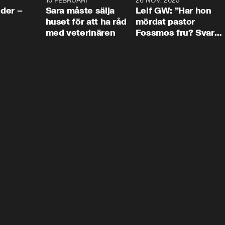
4:24
10 FEBRUARI
4:13
26 NOV. 2025
8:1
der –
Sara måste sälja
Leif GW: ”Har hon
huset för att ha råd
mördat pastor
med veterinären
Fossmos fru? Svar
nej.”