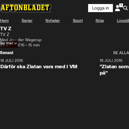
Logga in
Hem
Serier
Nyheter
Sport
Nöje
Livsstil
TV Z
TV Z
Med Jennifer Wegerup
Se mer
TV Z
•
18.07.16
•
15 min
Senast
SE ALLA
18 JULI 2016
13:23
18 JULI 2016
Därför ska Zlatan vara med i VM
”Zlatan som 
på”