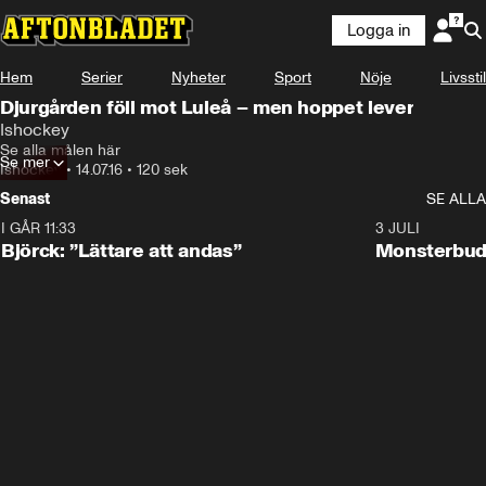
Logga in
Hem
Serier
Nyheter
Sport
Nöje
Livsstil
Djurgården föll mot Luleå – men hoppet lever
Ishockey
Se alla målen här
Se mer
Ishockey
•
14.07.16
•
120 sek
Senast
SE ALLA
I GÅR 11:33
2:08
3 JULI
Björck: ”Lättare att andas”
Monsterbud 