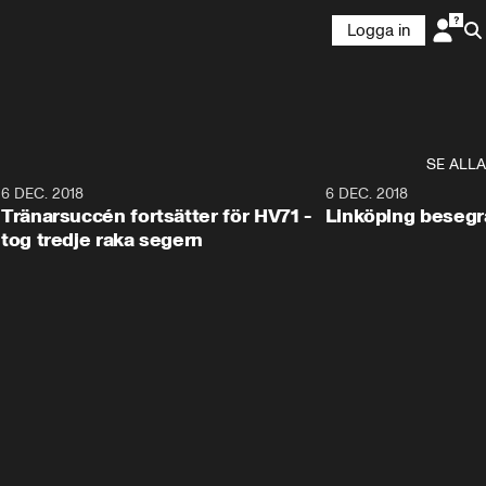
Logga in
SE ALLA
6
6 DEC. 2018
0:50
6 DEC. 2018
Tränarsuccén fortsätter för HV71 -
Linköping besegr
tog tredje raka segern