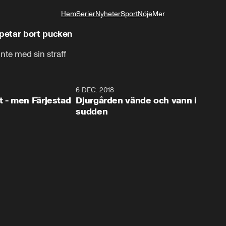
Hem
Serier
Nyheter
Sport
Nöje
Mer
Livsstil
petar bort pucken
nte med sin straff
0:35
6 DEC. 2018
0:5
t - men Färjestad
Djurgården vände och vann i
sudden