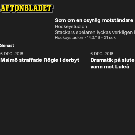
Som om en osynlig motståndare 
Hockeystudion
Stackars spelaren lyckas verkligen i
Hockeystudion
•
14.07.16
•
31 sek
Senast
6 DEC. 2018
0:50
6 DEC. 2018
Malmö straffade Rögle i derbyt
Dramatik på slute
vann mot Luleå