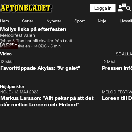
Logga in
Hem
Serier
Nyheter
Sport
Nöje
Livsstil
Mollys ilska på efterfesten
Melodifestivalen
Tobbe & Trus har allt skvaller från i natt
Se mer
Melodifestivalen
•
14.07.16
•
5 min
Video
SE ALLA
12 MAJ
1:04
12 MAJ
Favorittippade Akylas: ”Är galet”
Pressen infö
Höjdpunkter
NÖJE
•
13 MAJ 2023
18:32
MELODIFESTIV
Markus Larsson: "Allt pekar på att det
Loreen till 
står mellan Loreen och Finland"