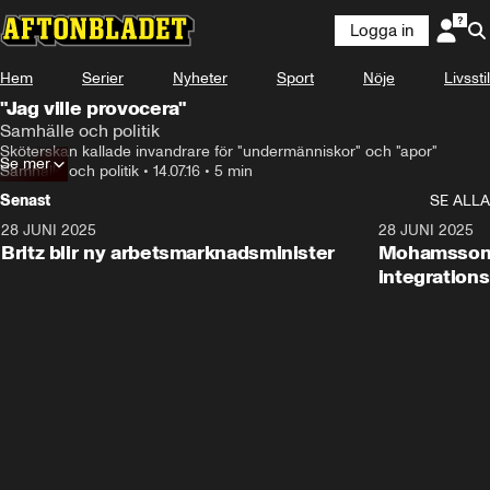
Logga in
Hem
Serier
Nyheter
Sport
Nöje
Livsstil
"Jag ville provocera"
Samhälle och politik
Sköterskan kallade invandrare för "undermänniskor" och "apor"
Se mer
Samhälle och politik
•
14.07.16
•
5 min
Senast
SE ALLA
28 JUNI 2025
1:48
28 JUNI 2025
Britz blir ny arbetsmarknadsminister
Mohamsson b
integration