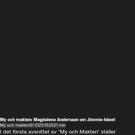
My och makten: Magdalena Andersson om Jimmie-hånet
My och makten
S1 E1
23.10.25
21 min
I det första avsnittet av ”My och Makten” ställer 