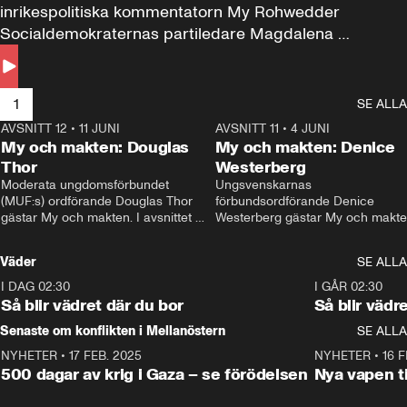
inrikespolitiska kommentatorn My Rohwedder 
Socialdemokraternas partiledare Magdalena 
Andersson till svars.
1
SE ALLA
AVSNITT 12
•
11 JUNI
26:27
AVSNITT 11
•
4 JUNI
2
My och makten: Douglas
My och makten: Denice
Thor
Westerberg
Moderata ungdomsförbundet 
Ungsvenskarnas 
(MUF:s) ordförande Douglas Thor 
förbundsordförande Denice 
gästar My och makten. I avsnittet 
Westerberg gästar My och makten.
diskuteras tonårsutvisningarna och 
avsnittet diskuteras migrationsfrå
hur Moderaterna ska locka väljare till 
och hur SD ska locka kvinnliga 
Väder
SE ALLA
valet i höst. 
väljare. 
I DAG 02:30
1:06
I GÅR 02:30
Så blir vädret där du bor
Så blir vädr
Senaste om konflikten i Mellanöstern
SE ALLA
NYHETER
•
17 FEB. 2025
0:45
NYHETER
•
16 F
500 dagar av krig i Gaza – se förödelsen
Nya vapen ti