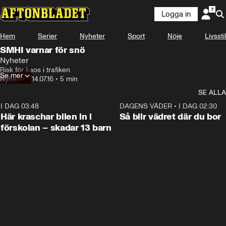
Logga in
Hem
Serier
Nyheter
Sport
Nöje
Livsstil
SMHI varnar för snö
Nyheter
Risk för kaos i trafiken
Se mer
Nyheter
•
14.07.16
•
5 min
SE ALLA
I DAG 03:48
0:29
DAGENS VÄDER
•
I DAG 02:30
Här kraschar bilen in i
Så blir vädret där du bor
förskolan – skadar 13 barn