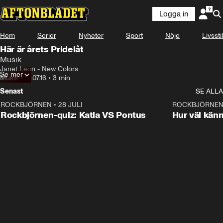
Logga in
Hem
Serier
Nyheter
Sport
Nöje
Livsstil
Här är årets Pridelåt
Musik
Janet Leon - New Colors
Se mer
Musik
•
18.07.16
•
3 min
Senast
SE ALLA
ROCKBJÖRNEN
•
28 JULI
0:15
ROCKBJÖRNE
Rockbjörnen-quiz: Katia VS Pontus
Hur väl kän