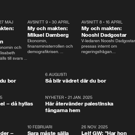
27 MAJ
3:51
AVSNITT 9
•
30 APRIL
24:00
AVSNITT 8
•
16 APRIL
25:1
kten:
My och makten:
My och makten:
Mikael Damberg
Nooshi Dadgostar
on
Ekonomin, 
V-ledaren Nooshi Dadgostar
finansministerrollen och 
pressas internt om 
onomin och 
demografikrisen. 
regeringsfrågan.

lisabeth 
Oppositionen ställs till svars 
I Aftonbladets 
ls till svars 
när Socialdemokraternas 
partiledarutfrågning ”My 
stern gästar 
Mikael Damberg gästar My 
och Makten” sätter hon ner 
My och Makten. 
och Makten. 
foten mot kritikerna:

1:06
6 AUGUSTI
1:0
– Vi ställer upp i val. Ska vi 
 du bor
Så blir vädret där du bor
vara med så sitter vi förstås 
25
1:22
NYHETER
•
21 JAN. 2025
0:5
ael – då hyllas
Här återvänder palestinska
fångarna hem
4:24
10 FEBRUARI
4:13
26 NOV. 2025
8:1
der –
Sara måste sälja
Leif GW: ”Har hon