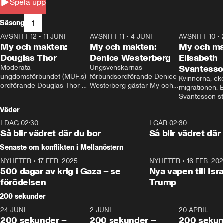
Spela upp
1
Säsong
AVSNITT 12
•
11 JUNI
26:27
AVSNITT 11
•
4 JUNI
23:40
AVSNITT 10
•
My och makten:
My och makten:
My och ma
Douglas Thor
Denice Westerberg
Elisabeth
Moderata 
Ungsvenskarnas 
Svantess
ungdomsförbundet (MUF:s) 
förbundsordförande Denice 
Kvinnorna, ek
ordförande Douglas Thor 
Westerberg gästar My och 
migrationen. E
gästar My och makten. I 
makten. I avsnittet 
Svantesson stäl
avsnittet diskuteras 
diskuteras migrationsfrågan 
när finansmini
Väder
tonårsutvisningarna och hur 
och hur SD ska locka 
Moderaterna ska locka 
kvinnliga väljare. 
I DAG 02:30
1:06
I GÅR 02:30
väljare till valet i höst. 
Så blir vädret där du bor
Så blir vädret där
Senaste om konflikten i Mellanöstern
NYHETER
•
17 FEB. 2025
0:45
NYHETER
•
16 FEB. 20
500 dagar av krig i Gaza – se
Nya vapen till Isr
förödelsen
Trump
200 sekunder
24 JUNI
5:00
2 JUNI
4:23
20 APRIL
200 sekunder –
200 sekunder –
200 sekun