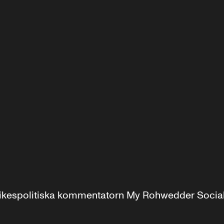
r inrikespolitiska kommentatorn My Rohwedder Soci