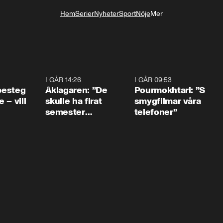
Hem
Serier
Nyheter
Sport
Nöje
Mer
Livsstil
0:54
I GÅR 14:26
1:54
I GÅR 09:53
1:3
 besteg
Åklagaren: ”De
Pourmokhtari: ”S
 – vill
skulle ha firat
smygfilmar våra
semester
telefoner”
tillsammans”