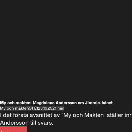
My och makten: Magdalena Andersson om Jimmie-hånet
My och makten
S1 E1
23.10.25
21 min
I det första avsnittet av ”My och Makten” ställe
Andersson till svars.