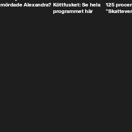
mördade Alexandra?
Köttfusket: Se hela
125 procent
programmet här
"Skattever
viktig uppg