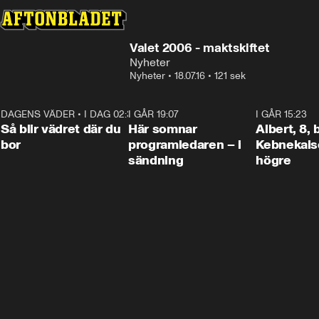
Valet 2006 - maktskiftet
Nyheter
Nyheter
•
18.07.16
•
121 sek
DAGENS VÄDER
•
I DAG 02:30
1:06
I GÅR 19:07
0:45
I GÅR 15:23
Så blir vädret där du
Här somnar
Albert, 8,
bor
programledaren – i
Kebnekaise
sändning
högre