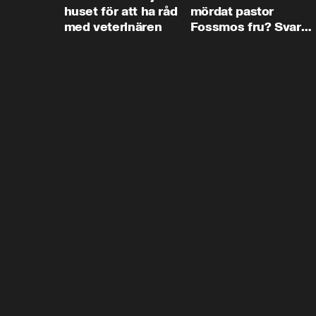
huset för att ha råd
mördat pastor
med veterinären
Fossmos fru? Svar
nej.”