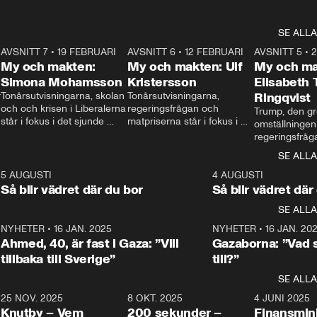
SE ALLA
7
AVSNITT 7
•
19 FEBRUARI
24:30
AVSNITT 6
•
12 FEBRUARI
27:30
AVSNITT 5
•
My och makten:
My och makten: Ulf
My och ma
Simona Mohamsson
Kristersson
Elisabeth
 
Tonårsutvisningarna, skolan 
Tonårsutvisningarna, 
Ringqvist
och och krisen i Liberalerna 
regeringsfrågan och 
Trump, den gr
står i fokus i det sjunde 
matpriserna står i fokus i 
omställningen
avsnittet av ”My och 
det sjätte avsnittet av ”My 
regeringsfråga
makten”. Se när 
och makten”. Se när 
centrum i det 
SE ALLA
Aftonbladets inrikespolitiska 
Aftonbladets inrikespolitiska 
avsnittet av ”
kommentator My 
kommentator My 
6
5 AUGUSTI
1:06
4 AUGUSTI
Makten”. Se nä
Rohwedder ställer 
Rohwedder ställer 
Så blir vädret där du bor
Så blir vädret där
Aftonbladets in
utbildnings- och 
statsminister Ulf Kristersson 
kommentator 
SE ALLA
integrationsminister Simona 
till svars.
Rohwedder stäl
Mohamsson till svars.
Centerpartiets
2
NYHETER
•
16 JAN. 2025
1:01
NYHETER
•
16 JAN. 20
Thand Ring till
Ahmed, 40, är fast i Gaza: ”Vill
Gazaborna: ”Vad s
tillbaka till Sverige”
till?”
SE ALLA
3
25 NOV. 2025
31:05
8 OKT. 2025
4:29
4 JUNI 2025
Knutby – Vem
200 sekunder –
Finansmin