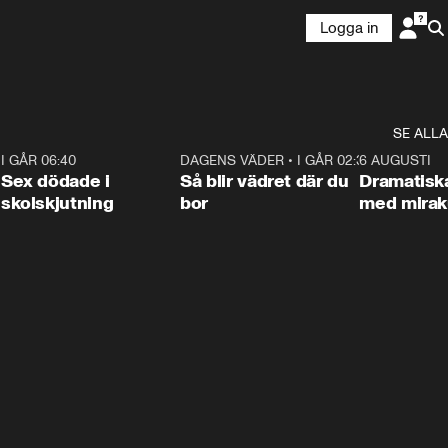
Logga in
SE ALLA
6
I GÅR 06:40
0:47
DAGENS VÄDER
•
I GÅR 02:30
1:06
6 AUGUSTI
Sex dödade i
Så blir vädret där du
Dramatisk
skolskjutning
bor
med miraku