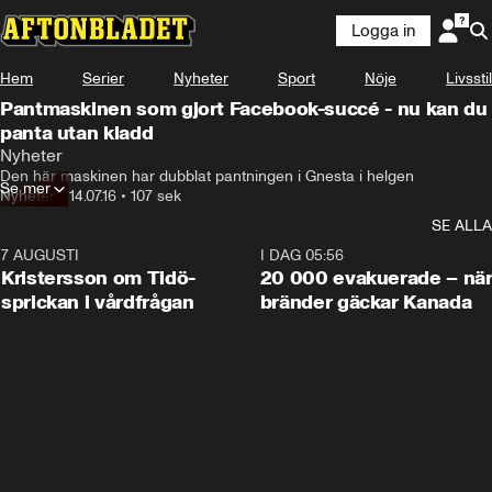
Logga in
Hem
Serier
Nyheter
Sport
Nöje
Livsstil
Pantmaskinen som gjort Facebook-succé - nu kan du
panta utan kladd
Nyheter
Den här maskinen har dubblat pantningen i Gnesta i helgen
Se mer
Nyheter
•
14.07.16
•
107 sek
SE ALLA
7 AUGUSTI
0:42
I DAG 05:56
Kristersson om Tidö-
20 000 evakuerade – nä
sprickan i vårdfrågan
bränder gäckar Kanada