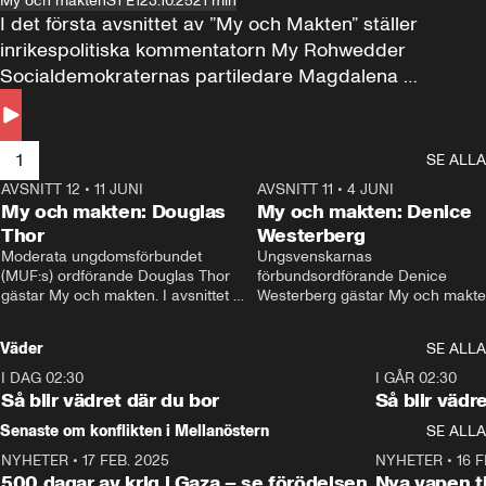
My och makten
S1 E1
23.10.25
21 min
I det första avsnittet av ”My och Makten” ställer 
inrikespolitiska kommentatorn My Rohwedder 
Socialdemokraternas partiledare Magdalena 
Andersson till svars.
1
SE ALLA
AVSNITT 12
•
11 JUNI
26:27
AVSNITT 11
•
4 JUNI
2
My och makten: Douglas
My och makten: Denice
Thor
Westerberg
Moderata ungdomsförbundet 
Ungsvenskarnas 
(MUF:s) ordförande Douglas Thor 
förbundsordförande Denice 
gästar My och makten. I avsnittet 
Westerberg gästar My och makten.
diskuteras tonårsutvisningarna och 
avsnittet diskuteras migrationsfrå
hur Moderaterna ska locka väljare till 
och hur SD ska locka kvinnliga 
Väder
SE ALLA
valet i höst. 
väljare. 
I DAG 02:30
1:06
I GÅR 02:30
Så blir vädret där du bor
Så blir vädr
Senaste om konflikten i Mellanöstern
SE ALLA
NYHETER
•
17 FEB. 2025
0:45
NYHETER
•
16 F
500 dagar av krig i Gaza – se förödelsen
Nya vapen ti