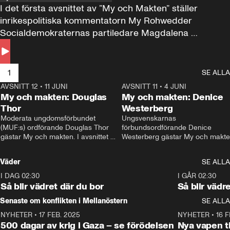
I det första avsnittet av ”My och Makten” ställer 
inrikespolitiska kommentatorn My Rohwedder 
Socialdemokraternas partiledare Magdalena 
Andersson till svars.
1
SE ALLA
AVSNITT 12
•
11 JUNI
26:27
AVSNITT 11
•
4 JUNI
2
My och makten: Douglas
My och makten: Denice
Thor
Westerberg
Moderata ungdomsförbundet 
Ungsvenskarnas 
(MUF:s) ordförande Douglas Thor 
förbundsordförande Denice 
gästar My och makten. I avsnittet 
Westerberg gästar My och makten.
diskuteras tonårsutvisningarna och 
avsnittet diskuteras migrationsfrå
hur Moderaterna ska locka väljare till 
och hur SD ska locka kvinnliga 
Väder
SE ALLA
valet i höst. 
väljare. 
I DAG 02:30
1:06
I GÅR 02:30
Så blir vädret där du bor
Så blir vädr
Senaste om konflikten i Mellanöstern
SE ALLA
NYHETER
•
17 FEB. 2025
0:45
NYHETER
•
16 F
500 dagar av krig i Gaza – se förödelsen
Nya vapen ti