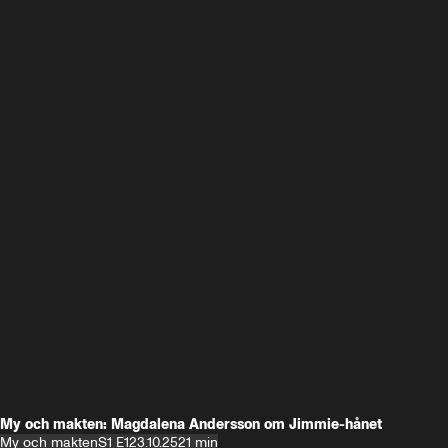
My och makten: Magdalena Andersson om Jimmie-hånet
My och makten
S1 E1
23.10.25
21 min