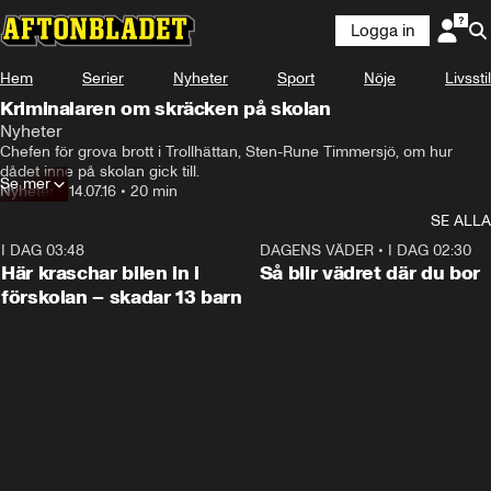
Logga in
Hem
Serier
Nyheter
Sport
Nöje
Livsstil
Kriminalaren om skräcken på skolan
Nyheter
Chefen för grova brott i Trollhättan, Sten-Rune Timmersjö, om hur 
dådet inne på skolan gick till.
Se mer
Nyheter
•
14.07.16
•
20 min
SE ALLA
I DAG 03:48
0:29
DAGENS VÄDER
•
I DAG 02:30
Här kraschar bilen in i
Så blir vädret där du bor
förskolan – skadar 13 barn