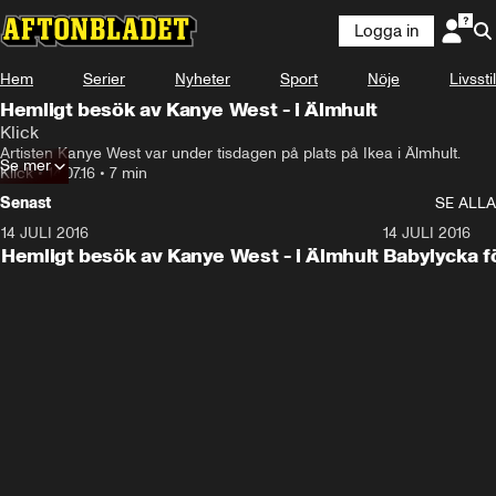
Logga in
Hem
Serier
Nyheter
Sport
Nöje
Livsstil
Hemligt besök av Kanye West - i Älmhult
Klick
Artisten Kanye West var under tisdagen på plats på Ikea i Älmhult.
Se mer
Klick
•
14.07.16
•
7 min
Senast
SE ALLA
14 JULI 2016
7:02
14 JULI 2016
Hemligt besök av Kanye West - i Älmhult
Babylycka f