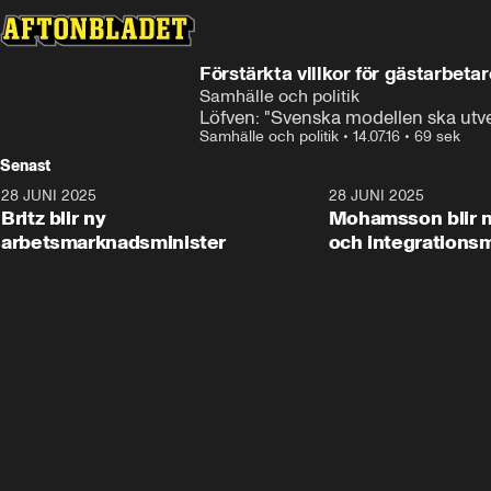
Förstärkta villkor för gästarbetar
Samhälle och politik
Löfven: "Svenska modellen ska utve
Samhälle och politik
•
14.07.16
•
69 sek
Senast
28 JUNI 2025
1:48
28 JUNI 2025
Britz blir ny
Mohamsson blir n
arbetsmarknadsminister
och integrationsm