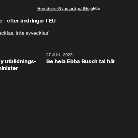
Hem
Serier
Nyheter
Sport
Nöje
Mer
Livsstil
e - efter ändringar i EU
cklas, inte avvecklas"
2:28
27 JUNI 2025
32:2
y utbildnings-
Se hela Ebba Busch tal här
inister