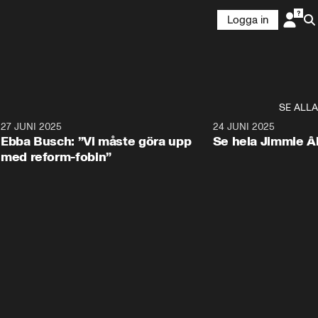
Logga in
SE ALLA
1
27 JUNI 2025
1:24
24 JUNI 2025
Ebba Busch: ”Vi måste göra upp
Se hela Jimmie Å
med reform-fobin”