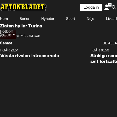
Logga in
Hem
Serier
Nyheter
Sport
Nöje
Livsstil
Zlatan hyllar Turina
Fotboll
Se mer
Fotboll
•
18.07.16
•
94 sek
Senast
SE ALLA
I GÅR 21:51
0:31
I GÅR 18:53
Värsta rivalen intresserade
Stökiga sce
svit fortsätt