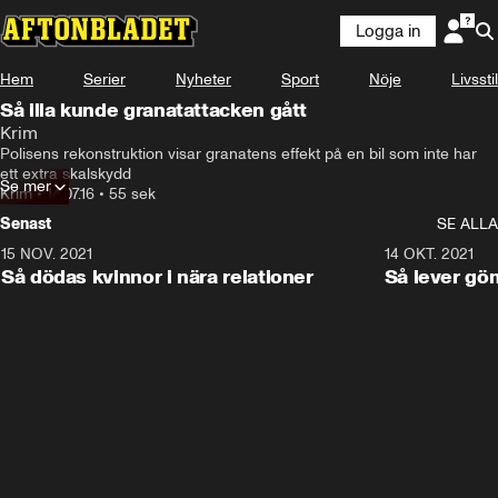
Logga in
Hem
Serier
Nyheter
Sport
Nöje
Livsstil
Så illa kunde granatattacken gått
Krim
Polisens rekonstruktion visar granatens effekt på en bil som inte har 
ett extra skalskydd
Se mer
Krim
•
14.07.16
•
55 sek
Senast
SE ALLA
15 NOV. 2021
3:28
14 OKT. 2021
Så dödas kvinnor i nära relationer
Så lever gö