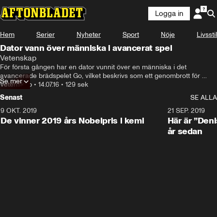
Logga in
Hem
Serier
Nyheter
Sport
Nöje
Livsstil
Dator vann över människa i avancerat spel
Vetenskap
För första gången har en dator vunnit över en människa i det 
avancerade brädspelet Go, vilket beskrivs som ett genombrott för 
Se mer
artificiell intelligens. Vi ringde upp KTH-professorn Stefan Carlsson, 
Vetenskap
•
14.07.16
•
129 sek
som forskar om AI.
Senast
SE ALLA
9 OKT. 2019
21 SEP. 2019
De vinner 2019 års Nobelpris i kemi
Här är ”Den
år sedan