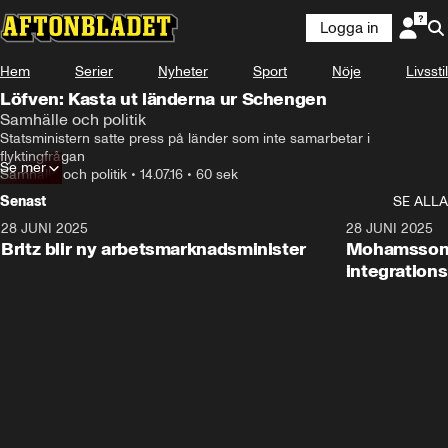
Logga in
Hem
Serier
Nyheter
Sport
Nöje
Livsstil
Löfven: Kasta ut länderna ur Schengen
Samhälle och politik
Statsministern satte press på länder som inte samarbetar i 
flyktingfrågan
Se mer
Samhälle och politik
•
14.07.16
•
60 sek
Senast
SE ALLA
28 JUNI 2025
1:48
28 JUNI 2025
Britz blir ny arbetsmarknadsminister
Mohamsson b
integration